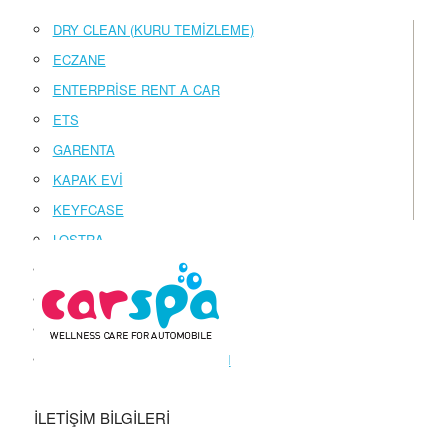
DRY CLEAN (KURU TEMİZLEME)
ECZANE
ENTERPRİSE RENT A CAR
ETS
GARENTA
KAPAK EVİ
KEYFCASE
LOSTRA
PETBOX
TERZİ NİŞANTAŞI
TOBACCO SHOP
YILDIRIM İŞİTME CİHAZLARI
İLETİŞİM BİLGİLERİ