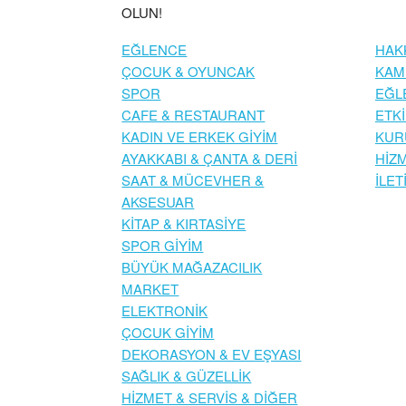
OLUN!
EĞLENCE
HAK
ÇOCUK & OYUNCAK
KAM
SPOR
EĞL
CAFE & RESTAURANT
ETKİ
KADIN VE ERKEK GİYİM
KUR
AYAKKABI & ÇANTA & DERİ
HİZ
SAAT & MÜCEVHER &
İLET
AKSESUAR
KİTAP & KIRTASİYE
SPOR GİYİM
BÜYÜK MAĞAZACILIK
MARKET
ELEKTRONİK
ÇOCUK GİYİM
DEKORASYON & EV EŞYASI
SAĞLIK & GÜZELLİK
HİZMET & SERVİS & DİĞER