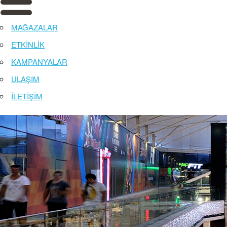
MAĞAZALAR
ETKİNLİK
KAMPANYALAR
ULAŞIM
İLETİŞİM