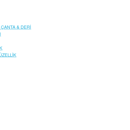
 ÇANTA & DERİ
M
K
ÜZELLİK