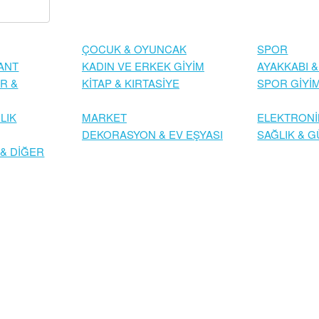
ÇOCUK & OYUNCAK
SPOR
ANT
KADIN VE ERKEK GİYİM
AYAKKABI &
R &
KİTAP & KIRTASİYE
SPOR GİYİ
LIK
MARKET
ELEKTRONİ
DEKORASYON & EV EŞYASI
SAĞLIK & G
 & DİĞER