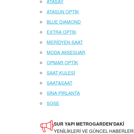
ATASAY
ATASUN OPTİK
BLUE DIAMOND
EXTRA OPTİK
MERİDYEN SAAT
MODA AKSESUAR
OPMAR OPTİK
SAAT KULESİ
SAAT&SAAT
SİNA PIRLANTA
SOSE
SUR YAPI METROGARDEN'DAKİ
YENİLİKLERİ VE GÜNCEL HABERLERİ 